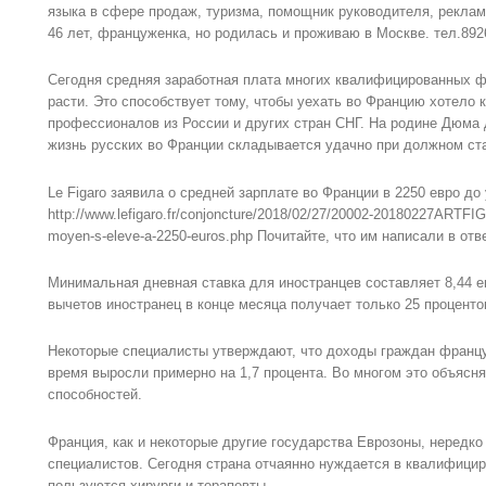
языка в сфере продаж, туризма, помощник руководителя, реклам
46 лет, француженка, но родилась и проживаю в Москве. тел.892
Сегодня средняя заработная плата многих квалифицированных 
расти. Это способствует тому, чтобы уехать во Францию хотело
профессионалов из России и других стран СНГ. На родине Дюма
жизнь русских во Франции складывается удачно при должном ст
Le Figaro заявила о средней зарплате во Франции в 2250 евро до 
http://www.lefigaro.fr/conjoncture/2018/02/27/20002-20180227ARTFIG0
moyen-s-eleve-a-2250-euros.php Почитайте, что им написали в от
Минимальная дневная ставка для иностранцев составляет 8,44 е
вычетов иностранец в конце месяца получает только 25 проценто
Некоторые специалисты утверждают, что доходы граждан францу
время выросли примерно на 1,7 процента. Во многом это объясн
способностей.
Франция, как и некоторые другие государства Еврозоны, нередк
специалистов. Сегодня страна отчаянно нуждается в квалифици
пользуются хирурги и терапевты.