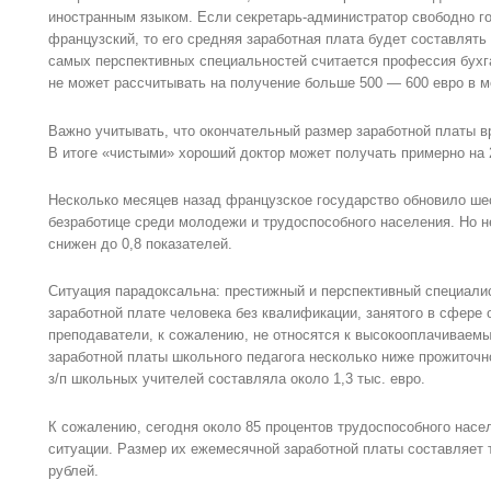
иностранным языком. Если секретарь-администратор свободно го
французский, то его средняя заработная плата будет составлять 
самых перспективных специальностей считается профессия бухг
не может рассчитывать на получение больше 500 — 600 евро в м
Важно учитывать, что окончательный размер заработной платы в
В итоге «чистыми» хороший доктор может получать примерно на 
Несколько месяцев назад французское государство обновило ше
безработице среди молодежи и трудоспособного населения. Но н
снижен до 0,8 показателей.
Ситуация парадоксальна: престижный и перспективный специалис
заработной плате человека без квалификации, занятого в сфере 
преподаватели, к сожалению, не относятся к высокооплачиваем
заработной платы школьного педагога несколько ниже прожиточн
з/п школьных учителей составляла около 1,3 тыс. евро.
К сожалению, сегодня около 85 процентов трудоспособного насе
ситуации. Размер их ежемесячной заработной платы составляет 
рублей.