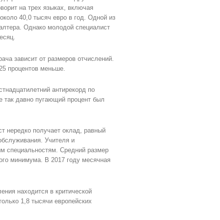
ворит на трех языках, включая
около 40,0 тысяч евро в год. Одной из
алтера. Однако молодой специалист
есяц.
рача зависит от размеров отчислений.
25 процентов меньше.
стнадцатилетний антирекорд по
е так давно пугающий процент был
т нередко получает оклад, равный
обслуживания. Учителя и
ым специальностям. Средний размер
ого минимума. В 2017 году месячная
ления находится в критической
только 1,8 тысячи европейских