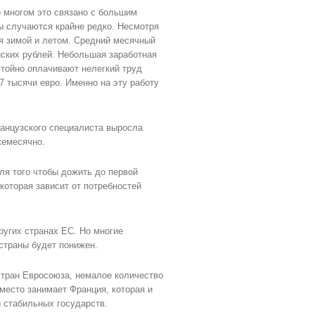
 многом это связано с большим
ы случаются крайне редко. Несмотря
я зимой и летом. Средний месячный
йских рублей. Небольшая заработная
тойно оплачивают нелегкий труд
7 тысячи евро. Именно на эту работу
ранцузского специалиста выросла
жемесячно.
ля того чтобы дожить до первой
которая зависит от потребностей
ругих странах ЕС. Но многие
страны будет понижен.
стран Евросоюза, немалое количество
место занимает Франция, которая и
 стабильных государств.