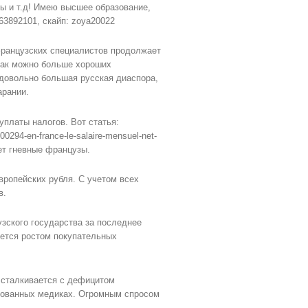
ы и т.д! Имею высшее образование,
63892101, скайп: zoya20022
французских специалистов продолжает
 как можно больше хороших
 довольно большая русская диаспора,
арании.
уплаты налогов. Вот статья:
0294-en-france-le-salaire-mensuel-net-
вет гневные французы.
вропейских рубля. С учетом всех
в.
зского государства за последнее
яется ростом покупательных
о сталкивается с дефицитом
рованных медиках. Огромным спросом