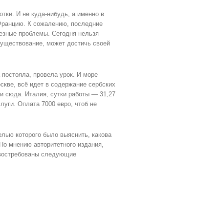
тки. И не куда-нибудь, а именно в
Францию. К сожалению, последние
езные проблемы. Сегодня нельзя
существование, может достичь своей
 постояла, провела урок. И море
скве, всё идет в содержание сербских
ни сюда. Италия, сутки работы — 31,27
луги. Оплата 7000 евро, чтоб не
елью которого было выяснить, какова
По мнению авторитетного издания,
 востребованы следующие