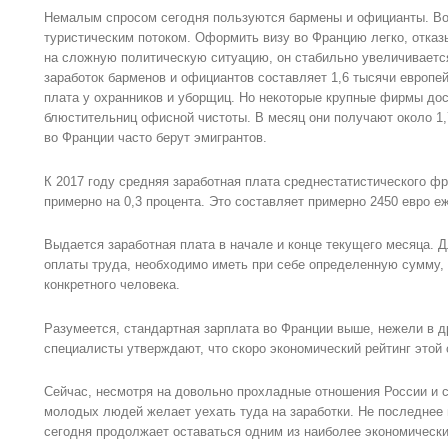
Немалым спросом сегодня пользуются бармены и официанты. Во
туристическим потоком. Оформить визу во Францию легко, отказ
на сложную политическую ситуацию, он стабильно увеличиваетс
заработок барменов и официантов составляет 1,6 тысячи европе
плата у охранников и уборщиц. Но некоторые крупные фирмы дос
блюстительниц офисной чистоты. В месяц они получают около 1,
во Франции часто берут эмигрантов.
К 2017 году средняя заработная плата среднестатистического ф
примерно на 0,3 процента. Это составляет примерно 2450 евро е
Выдается заработная плата в начале и конце текущего месяца. Д
оплаты труда, необходимо иметь при себе определенную сумму, 
конкретного человека.
Разумеется, стандартная зарплата во Франции выше, нежели в д
специалисты утверждают, что скоро экономический рейтинг этой 
Сейчас, несмотря на довольно прохладные отношения России и 
молодых людей желает уехать туда на заработки. Не последнее 
сегодня продолжает оставаться одним из наиболее экономически