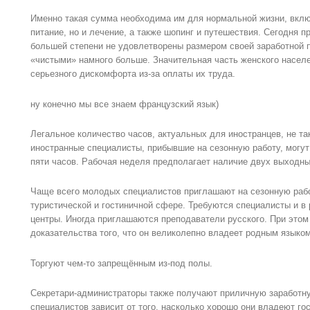
Именно такая сумма необходима им для нормальной жизни, вклю
питание, но и лечение, а также шопинг и путешествия. Сегодня п
большей степени не удовлетворены размером своей заработной 
«чистыми» намного больше. Значительная часть женского насел
серьезного дискомфорта из-за оплаты их труда.
ну конечно мы все знаем французский язык)
Легальное количество часов, актуальных для иностранцев, не та
иностранные специалисты, прибывшие на сезонную работу, могут
пяти часов. Рабочая неделя предполагает наличие двух выходны
Чаще всего молодых специалистов приглашают на сезонную рабо
туристической и гостиничной сфере. Требуются специалисты и в
центры. Иногда приглашаются преподаватели русского. При этом
доказательства того, что он великолепно владеет родным языко
Торгуют чем-то запрещённым из-под полы.
Секретари-администраторы также получают приличную заработну
специалистов зависит от того, насколько хорошо они владеют г