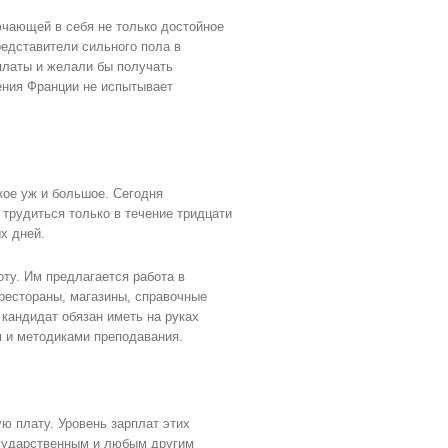
чающей в себя не только достойное
редставители сильного пола в
платы и желали бы получать
ения Франции не испытывает
кое уж и большое. Сегодня
 трудиться только в течение тридцати
х дней.
ту. Им предлагается работа в
 рестораны, магазины, справочные
 кандидат обязан иметь на руках
м и методиками преподавания.
ю плату. Уровень зарплат этих
осударственным и любым другим