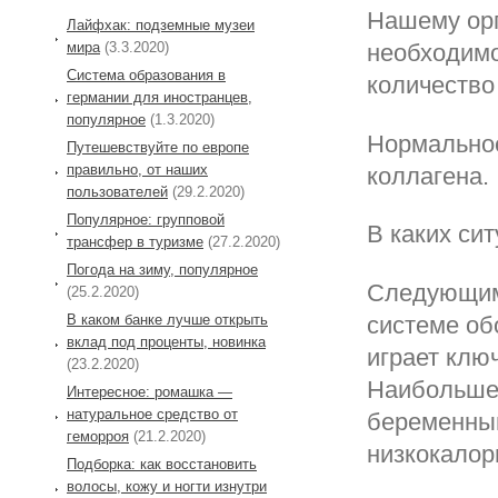
Нашему орг
Лайфхак: подземные музеи
мира
(3.3.2020)
необходимо
Система образования в
количество
германии для иностранцев,
популярное
(1.3.2020)
Нормальное
Путешевствуйте по европе
правильно, от наших
коллагена.
пользователей
(29.2.2020)
Популярное: групповой
В каких си
трансфер в туризме
(27.2.2020)
Погода на зиму, популярное
Следующим 
(25.2.2020)
системе об
В каком банке лучше открыть
вклад под проценты, новинка
играет клю
(23.2.2020)
Наибольшее
Интересное: ромашка —
натуральное средство от
беременны
геморроя
(21.2.2020)
низкокалор
Подборка: как восстановить
волосы, кожу и ногти изнутри