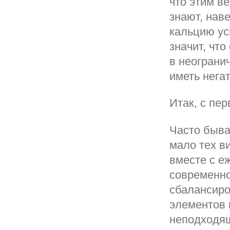
что этим в
знают, нав
кальцию ус
значит, чт
в неограни
иметь нега
Итак, с пе
Часто быва
мало тех в
вместе с е
современно
сбалансиро
элементов 
неподходя