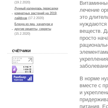
Витаминные
(19.2.2020)
Лунный календарь пересадки
лечение ор
комнатных растений на 2019,
это длител
лайфхак
(17.2.2020)
нуждаются 
Блюда из яиц, хачапури и
другие рецепты, секреты
веществ. Д
(15.2.2020)
просто нач
рациональн
элементами
СЧЁТЧИКИ
укрепления
заболевани
В норме ну
вместе с пр
и укреплен
придержива
питания. Е