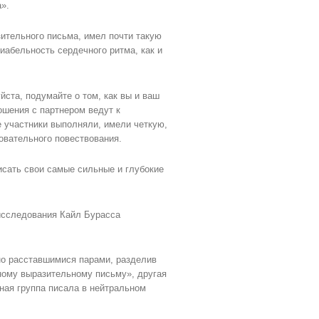
».
ительного письма, имел почти такую ​​
иабельность сердечного ритма, как и
йста, подумайте о том, как вы и ваш
ошения с партнером ведут к
 участники выполняли, имели четкую,
овательного повествования.
писать свои самые сильные и глубокие
исследования Кайл Бурасса
но расставшимися парами, разделив
нному выразительному письму», другая
ная группа писала в нейтральном