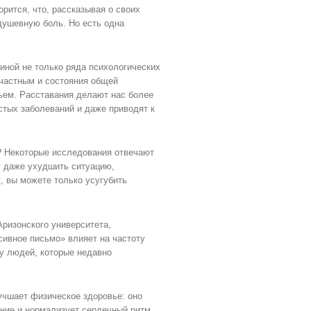
рится, что, рассказывая о своих
душевную боль. Но есть одна
чиной не только ряда психологических
частным и состояния общей
ьем. Расставания делают нас более
стых заболеваний и даже приводят к
? Некоторые исследования отвечают
ет даже ухудшить ситуацию,
, вы можете только усугубить
ризонского университета,
сивное письмо» влияет на частоту
 у людей, которые недавно
учшает физическое здоровье: оно
ние и нормализует сердечный ритм.