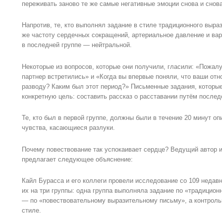
переживать заново те же самые негативные эмоции снова и снова
Напротив, те, кто выполнял задание в стиле традиционного выраз
же частоту сердечных сокращений, артериальное давление и вар
в последней группе — нейтральной.
Некоторые из вопросов, которые они получили, гласили: «Пожалу
партнер встретились» и «Когда вы впервые поняли, что ваши отн
разводу? Каким был этот период?» Письменные задания, которые
конкретную цель: составить рассказ о расставании путём послед
Те, кто был в первой группе, должны были в течение 20 минут о
чувства, касающиеся разлуки.
Почему повествование так успокаивает сердце? Ведущий автор 
предлагает следующее объяснение:
Кайл Бурасса и его коллеги провели исследование со 109 недав
их на три группы: одна группа выполняла задание по «традицио
— по «повествовательному выразительному письму», а контроль
стиле.