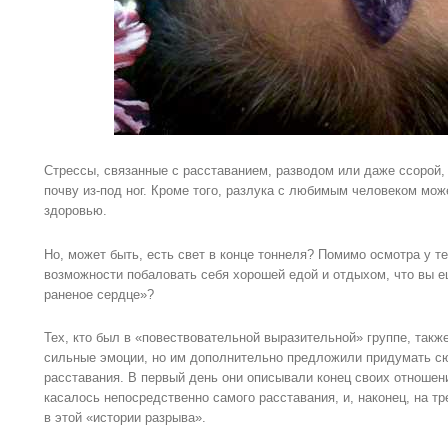
Стрессы, связанные с расставанием, разводом или даже ссорой,
почву из-под ног. Кроме того, разлука с любимым человеком мо
здоровью.
Но, может быть, есть свет в конце тоннеля? Помимо осмотра у т
возможности побаловать себя хорошей едой и отдыхом, что вы е
раненое сердце»?
Тех, кто был в «повествовательной выразительной» группе, такж
сильные эмоции, но им дополнительно предложили придумать с
расставания. В первый день они описывали конец своих отношени
касалось непосредственно самого расставания, и, наконец, на т
в этой «истории разрыва».