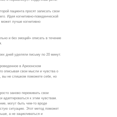
торой пациента просят записать свои
его. Идея когнитивно-поведенческой
к может лучше когнитивно
льно и без эмоций» описать в течение
м.
рех дней уделяли письму по 20 минут.
проведенное в Аризонском
то описывая свои мысли и чувства о
, вы не слишком поможете себе, но
росто заново переживать свои
и адаптироваться к этим чувствам.
ние, могут быть чем-то вроде
остую ситуацию. Этот метод поможет
ьше, а не зацикливаться и