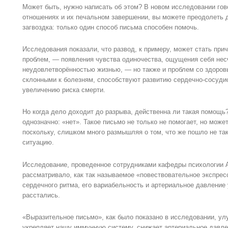
Может быть, нужно написать об этом? В новом исследовании гово
отношениях и их печальном завершении, вы можете преодолеть 
загвоздка: только один способ письма способен помочь.
Исследования показали, что развод, к примеру, может стать при
проблем, — появления чувства одиночества, ощущения себя нес
неудовлетворённостью жизнью, — но также и проблем со здоров
склонными к болезням, способствуют развитию сердечно-сосуди
увеличению риска смерти.
Но когда дело доходит до разрыва, действенна ли такая помощь
однозначно: «нет». Такое письмо не только не помогает, но мож
поскольку, слишком много размышляя о том, что же пошло не так
ситуацию.
Исследование, проведенное сотрудниками кафедры психологии А
рассматривало, как так называемое «повествовательное экспрес
сердечного ритма, его вариабельность и артериальное давление
расстались.
«Выразительное письмо», как было показано в исследовании, ул
укрепляет нашу иммунную систему, снижает артериальное давле